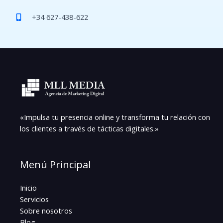
n
+34 627-438-622
s
e
n
t
*
«Impulsa tu presencia online y transforma tu relación con
los clientes a través de tácticas digitales.»
Menú Principal
Inicio
Servicios
Sobre nosotros
Blog