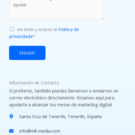
M
He leído y acepto la
Política de
a
privacidada
*
r
k
ENVIAR
e
t
i
n
Información de Contacto
g
Si prefieres, también puedes llamarnos o enviarnos un
e
correo electrónico directamente. Estamos aquí para
m
ayudarte a alcanzar tus metas de marketing digital.
a
i
Santa Cruz de Tenerife, Tenerife, España
l
c
info@mll-media.com​
o